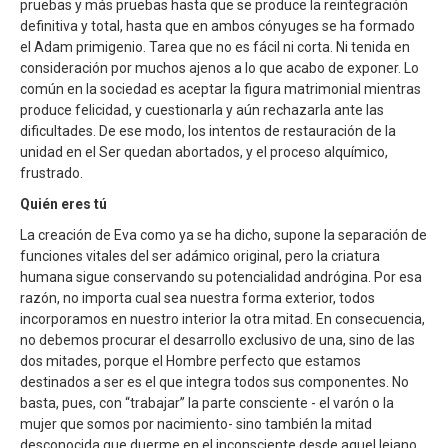
pruebas y más pruebas hasta que se produce la reintegración
definitiva y total, hasta que en ambos cónyuges se ha formado
el Adam primigenio. Tarea que no es fácil ni corta. Ni tenida en
consideración por muchos ajenos a lo que acabo de exponer. Lo
común en la sociedad es aceptar la figura matrimonial mientras
produce felicidad, y cuestionarla y aún rechazarla ante las
dificultades. De ese modo, los intentos de restauración de la
unidad en el Ser quedan abortados, y el proceso alquímico,
frustrado.
Quién eres tú
La creación de Eva como ya se ha dicho, supone la separación de
funciones vitales del ser adámico original, pero la criatura
humana sigue conservando su potencialidad andrógina. Por esa
razón, no importa cual sea nuestra forma exterior, todos
incorporamos en nuestro interior la otra mitad. En consecuencia,
no debemos procurar el desarrollo exclusivo de una, sino de las
dos mitades, porque el Hombre perfecto que estamos
destinados a ser es el que integra todos sus componentes. No
basta, pues, con “trabajar” la parte consciente - el varón o la
mujer que somos por nacimiento- sino también la mitad
desconocida que duerme en el inconsciente desde aquel lejano