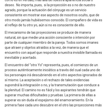
como es en verdad, más allá de nuestra apariencia social o
deseo. No importa, pues, si la proyección es o no de nuestro
agrado, porque la actuación del cónyuge es un servicio
consistente en mostrar ese aspecto de nosotros oculto, que de
otro modo jamás hubiésemos conocido. El compañero de vida es
el reflejo de tu otro yo, aún si no es consciente de ello.
El mecanismo de las proyecciones se produce de manera
natural, sin que medie una acción consciente o intención por
parte de cualquier miembro de la pareja. Todos somos imanes
que atraen y objetos atraídos a la vez, de manera que el
encuentro con aquel que responde a nuestra invisible llamada es
inevitable y acertado.
El encuentro del “otro Yo” representa, pues, el comienzo de un
proceso auténticamente iniciático a través del cual cada uno de
los personajes irá descubriendo en el otro aspectos ignorados de
sí mismo. La aceptación o el rechazo de tales evidencias
supondrá la integración o no, y la transmutación que conduce a
la plenitud. El camino no es fácil y los aspirantes tendrán que
superar muchas dificultades y pruebas. La primera de ellas a
superar es sin duda el espejismo del enamoramiento. En la
primera fase cada uno descubre en el otro las proyecciones más