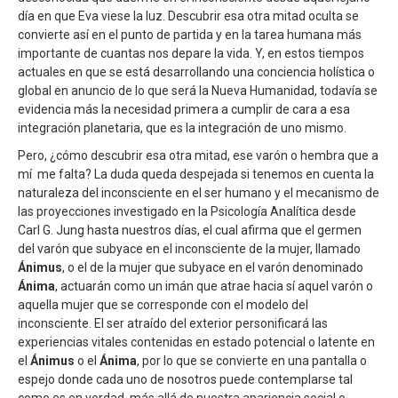
día en que Eva viese la luz. Descubrir esa otra mitad oculta se
convierte así en el punto de partida y en la tarea humana más
importante de cuantas nos depare la vida. Y, en estos tiempos
actuales en que se está desarrollando una conciencia holística o
global en anuncio de lo que será la Nueva Humanidad, todavía se
evidencia más la necesidad primera a cumplir de cara a esa
integración planetaria, que es la integración de uno mismo.
Pero, ¿cómo descubrir esa otra mitad, ese varón o hembra que a
mí me falta? La duda queda despejada si tenemos en cuenta la
naturaleza del inconsciente en el ser humano y el mecanismo de
las proyecciones investigado en la Psicología Analítica desde
Carl G. Jung hasta nuestros días, el cual afirma que el germen
del varón que subyace en el inconsciente de la mujer, llamado
Ánimus
, o el de la mujer que subyace en el varón denominado
Ánima
, actuarán como un imán que atrae hacia sí aquel varón o
aquella mujer que se corresponde con el modelo del
inconsciente. El ser atraído del exterior personificará las
experiencias vitales contenidas en estado potencial o latente en
el
Ánimus
o el
Ánima
, por lo que se convierte en una pantalla o
espejo donde cada uno de nosotros puede contemplarse tal