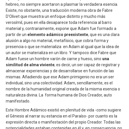
hebreo, no siempre acertaron a plasmar la verdadera esencia.
Existe, no obstante, una traducción moderna obra de Fabre
D’Olivet que muestra un enfoque distinto y mucho más
verosímil, pues en ella desaparece toda referencia al barro
material y, contrariamente, expone que Adam fue formado a
partir de un
elemento adámico preexistente
, que es una clara
alusión a algo no material, metafísico, que cobra forma y
presencia o que se materializa en Adam al igual que la idea de
un autor se materializa en un libro. Y tampoco dice Fabre que
Adam fuese un hombre varón de carne y hueso, sino
una
similitud de alma viviente
; es decir, un ser capaz de registrar y
almacenar experiencias y de desarrollarse en función de las
mismas. Añadiendo que ese Adam primigenio no era un ser
individual, sino una colectividad. Adam, sencillamente, es el
nombre de la humanidad original creada de la misma esencia o
naturaleza divina. La forma humana de Dios Creador, auto
manifestado.
Este Hombre Adámico existió en plenitud de vida -como sugiere
el Génesis al narrar su estancia en el Paraíso- por cuanto es la
expresión directa o manifestación del propio Creador. Todas las
potencialidades estaban contenidas en él y, en consecuencia, no