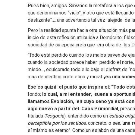
Pues bien, amigos. Sírvanos la metáfora a los que 
que denominamos “viejo”, y otro que está llegando 
deslizante”…; una advertencia tal vez alejada de l
Pero la realidad apunta hacia otra situación más p
inicio de esta reflexión atribuida a Demócrito, filó
sociedad de su época creía que era obra de los 
“Todo está perdido cuando los malos sirven de ejem
cuando la sociedad parece haber perdido el norte, 
miedo…, edulcorado todo ello bajo el disfraz de “no
más de idéntico corte ético y moral:
¡es una socie
Ese es quizá el punto que inspira el: “Todo est
fondo;
lo cual, a mi entender, suena a oportunid
llamamos Evolución, en cuyo seno ya está conc
algo nuevo a partir del Caos Primordial
, presen
titulada
Teogonía
), entendido como un
estado origi
perceptible por los sentidos
, concreto; o sea,
una r
sí mismo es eterno”. Como un eslabón de una cadena