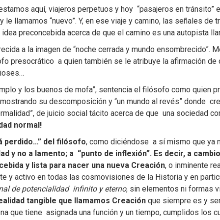
estamos aquí, viajeros perpetuos y hoy “pasajeros en tránsito” 
y le llamamos “nuevo”. Y, en ese viaje y camino, las señales de 
a idea preconcebida acerca de que el camino es una autopista lla
arecida a la imagen de “noche cerrada y mundo ensombrecido”. Met
sofo presocrático a quien también se le atribuye la afirmación de 
Dioses…
plo y los buenos de mofa”, sentencia el filósofo como quien pre
mostrando su descomposición y “un mundo al revés” donde crece e
rmalidad”, de juicio social tácito acerca de que una sociedad cor
dad normal!
á perdido…” del filósofo
, como diciéndose a sí mismo que ya 
ad y no a lamento; a “punto de inflexión”. Es decir, a cambio
ebida y lista para nacer una nueva Creación
, o inminente re
te y activo en todas las cosmovisiones de la Historia y en parti
nal de potencialidad infinito y eterno
, sin elementos ni formas v
ealidad tangible que llamamos Creación
que siempre es y ser
 que tiene asignada una función y un tiempo, cumplidos los cual