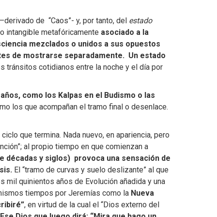
 –derivado de “Caos”- y, por tanto, del
estado
go intangible metafóricamente
asociado a la
nsciencia mezclados o unidos a sus opuestos
 antes de mostrarse separadamente. Un estado
 tránsitos cotidianos entre la noche y el día por
 años, como los Kalpas en el Budismo o las
omo los que acompañan el tramo final o desenlace.
ciclo que termina. Nada nuevo, en apariencia, pero
ención”; al propio tiempo en que comienzan a
te décadas y siglos) provoca una sensación de
sis.
El “tramo de curvas y suelo deslizante” al que
s mil quinientos años de Evolución añadida y una
s mismos tiempos por Jeremías como la
Nueva
ribiré”
, en virtud de la cual el “Dios externo del
Ese Dios que luego dirá: “Mira que hago un