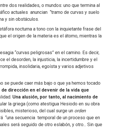
entre dos realidades, o mundos: uno que termina al
tráfico actuales anuncian “tramo de curvas y suelo
na y sin obstáculos.
áfora nocturna a tono con la inquietante frase del
que el origen de la materia es el átomo, mientras la
sagia “curvas peligrosas” en el camino. Es decir,
l desorden, la injusticia, la incertidumbre y el
rompida, insolidaria, egoísta y varios adjetivos
no se puede caer más bajo o que ya hemos tocado
 de dirección en el devenir de la vida que
alidad.
Una alusión, por tanto, al nacimiento de
cular la griega (como atestigua Hesiodo en su obra
isibles, misterioso, del cual surge un
orden
á “una secuencia temporal de un proceso que en
es será seguido de otro eslabón, y otro... Sin que