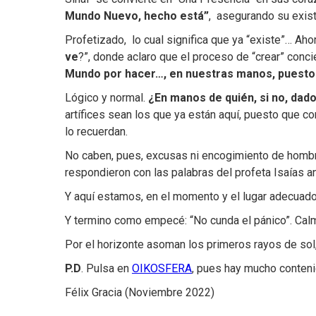
Mundo Nuevo, hecho está”
, asegurando su exist
Profetizado, lo cual significa que ya “existe”… Ahor
ve
?”, donde aclaro que el proceso de “crear” conci
Mundo por hacer…, en nuestras manos, puesto 
Lógico y normal.
¿En manos de quién, si no, dado
artífices sean los que ya están aquí, puesto que c
lo recuerdan.
No caben, pues, excusas ni encogimiento de hombr
respondieron con las palabras del profeta Isaías a
Y aquí estamos, en el momento y el lugar adecuado
Y termino como empecé: “No cunda el pánico”. Calm
Por el horizonte asoman los primeros rayos de so
P.D
. Pulsa en
OIKOSFERA
, pues hay mucho conten
Félix Gracia (Noviembre 2022)