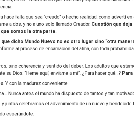
encia.
a hace falta que sea “creado” o hecho realidad, como advertí en otr
erne a dos, y no a uno solo llamado Creador.
Cuestión que deja 
que somos la otra parte.
 que dicho Mundo Nuevo no es otro lugar sino “otra manera
onforme al proceso de encarnación del alma, con toda probabilidad
os, sino coherencia y sentido del deber. Los adultos que estam
nte su Dios: “Heme aquí, envíame a mí”. ¿Para hacer qué…?
Para 
s. Y con la madurez conveniente.
a… Nunca antes el mundo ha dispuesto de tantos y tan motivados
l, y juntos celebramos el advenimiento de un nuevo y bendecido
ido esperándote.