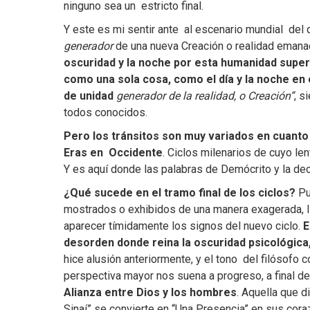
ninguno sea un estricto final.
Y este es mi sentir ante al escenario mundial del 
generador
de una nueva Creación o realidad emana
oscuridad y la noche por esta humanidad super
como una sola cosa, como el día y la noche en
de unidad
generador de la realidad, o Creación”
, s
todos conocidos.
Pero los tránsitos son muy variados en cuanto 
Eras en Occidente
. Ciclos milenarios de cuyo l
Y es aquí donde las palabras de Demócrito y la de
¿Qué sucede en el tramo final de los ciclos?
Pu
mostrados o exhibidos de una manera exagerada, lla
aparecer tímidamente los signos del nuevo ciclo.
E
desorden donde reina la oscuridad psicológica, 
hice alusión anteriormente, y el tono del filósofo c
perspectiva mayor nos suena a progreso, a final 
Alianza entre Dios y los hombres
. Aquella que d
Sinaí” se convierte en “Una Presencia” en sus cor