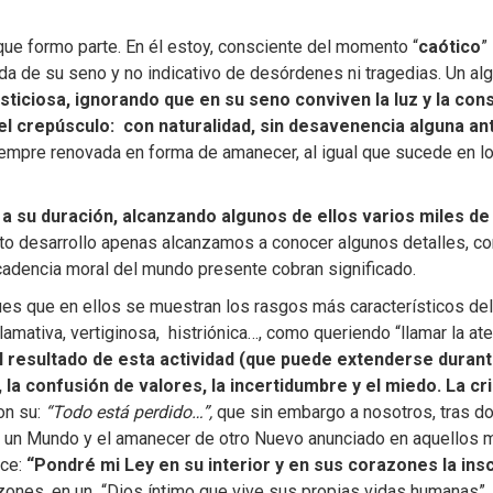
que formo parte. En él estoy, consciente del momento “
caótico
”
da de su seno y no indicativo de desórdenes ni tragedias. Un al
sticiosa, ignorando que en su seno conviven la luz y la co
 el crepúsculo: con naturalidad, sin desavenencia alguna
iempre renovada en forma de amanecer, al igual que sucede en los
a su duración, alcanzando algunos de ellos varios miles de
ento desarrollo apenas alcanzamos a conocer algunos detalles, c
cadencia moral del mundo presente cobran significado.
es que en ellos se muestran los rasgos más característicos del 
mativa, vertiginosa, histriónica…, como queriendo “llamar la at
l resultado de esta actividad (que puede extenderse duran
la confusión de valores, la incertidumbre y el miedo. La cri
on su:
“Todo está perdido…”,
que sin embargo a nosotros, tras do
de un Mundo y el amanecer de otro Nuevo anunciado en aquello
ice:
“Pondré mi Ley en su interior y en sus corazones la insc
azones, en un “Dios íntimo que vive sus propias vidas humanas”.